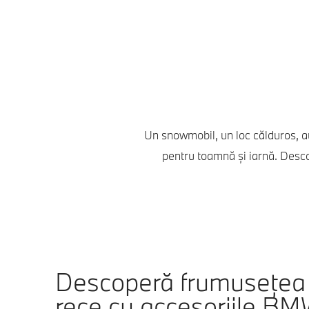
Un snowmobil, un loc călduros, a
pentru toamnă şi iarnă. Descop
Descoperă frumusețea 
rece cu accesoriile BMW