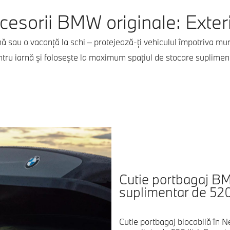
cesorii BMW originale: Exteri
nă sau o vacanță la schi – protejează-ți vehiculul împotriva mu
tru iarnă și folosește la maximum spațiul de stocare suplimen
Cutie portbagaj BM
suplimentar de 520 l
Cutie portbagaj blocabilă în N