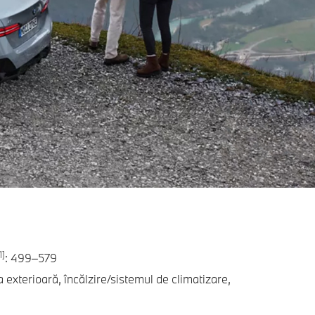
1]
: 499–579
a exterioară, încălzire/sistemul de climatizare,