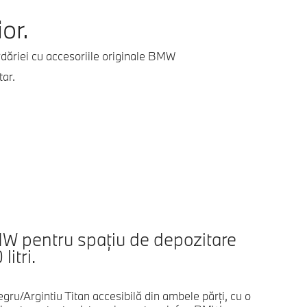
or.
rdăriei cu accesoriile originale BMW
tar.
W pentru spațiu de depozitare
itri.
egru/Argintiu Titan accesibilă din ambele părţi, cu o