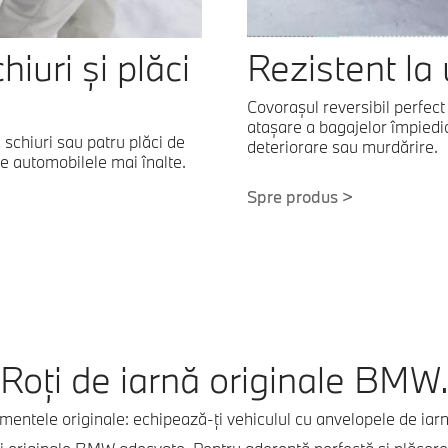
uri și plăci
Rezistent la
Covoraşul reversibil perfec
ataşare a bagajelor împiedic
schiuri sau patru plăci de
deteriorare sau murdărire.
e automobilele mai înalte.
Spre produs >
Roți de iarnă originale BMW
mentele originale: echipează-ți vehiculul cu anvelopele de iar