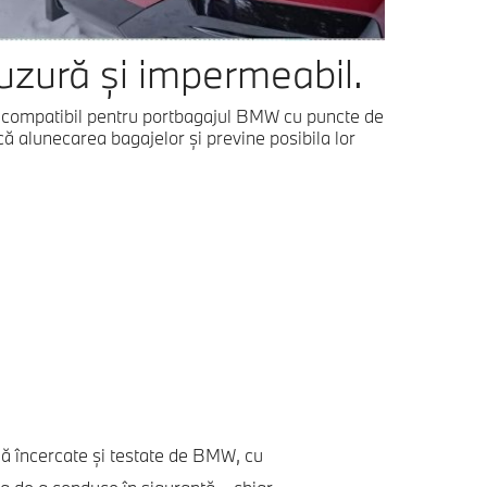
 uzură și impermeabil.
t compatibil pentru portbagajul BMW cu puncte de
ă alunecarea bagajelor şi previne posibila lor
.
nă încercate și testate de BMW, cu