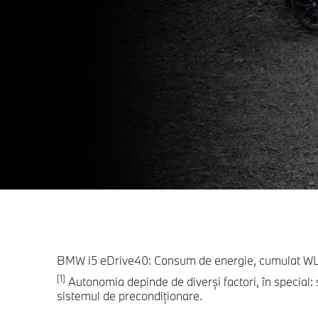
BMW i5 eDrive40: Consum de energie, cumulat WLT
[1]
Autonomia depinde de diverşi factori, în special: s
sistemul de precondiţionare.