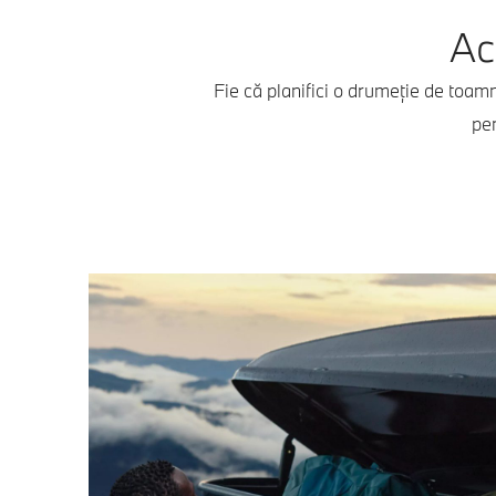
Ac
Fie că planifici o drumeție de toam
pen