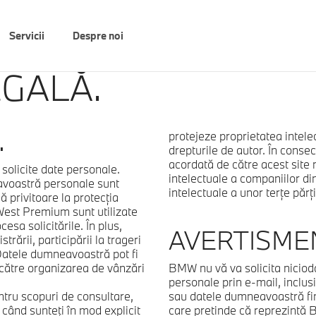
Servicii
Despre noi
EGALĂ.
.
protejeze proprietatea intele
drepturile de autor. În consec
acordată de către acest site ni
e solicite date personale.
intelectuale a companiilor di
avoastră personale sunt
intelectuale a unor terţe părţi
ă privitoare la protecţia
West Premium sunt utilizate
sa solicitările. În plus,
AVERTISMEN
rării, participării la trageri
. Datele dumneavoastră pot fi
 către organizarea de vânzări
BMW nu vă va solicita nicioda
personale prin e-mail, inclusi
tru scopuri de consultare,
sau datele dumneavoastră fin
 când sunteţi în mod explicit
care pretinde că reprezint