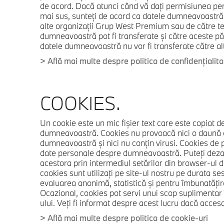
de acord. Dacă atunci când vă daţi permisiunea pe
mai sus, sunteţi de acord ca datele dumneavoastră să
alte organizaţii Grup West Premium sau de către ter
dumneavoastră pot fi transferate şi către aceste pă
datele dumneavoastră nu vor fi transferate către alt
> Află mai multe despre politica de confidenţialita
COOKIES.
Un cookie este un mic fişier text care este copiat de
dumneavoastră. Cookies nu provoacă nici o daună
dumneavoastră şi nici nu conţin virusi. Cookies de p
date personale despre dumneavoastră. Puteţi dezac
acestora prin intermediul setărilor din browser-ul
cookies sunt utilizaţi pe site-ul nostru pe durata 
evaluarea anonimă, statistică şi pentru îmbunatăţire
Ocazional, cookies pot servi unui scop suplimentar 
ului. Veţi fi informat despre acest lucru dacă accesa
> Află mai multe despre politica de cookie-uri