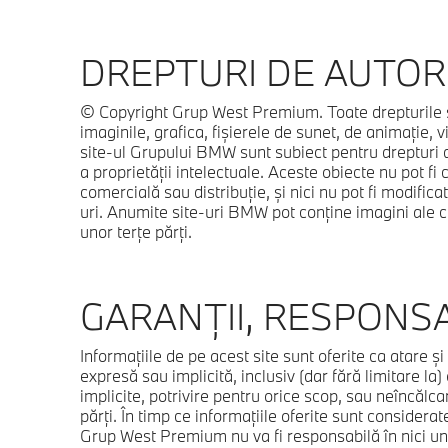
DREPTURI DE AUTOR
© Copyright Grup West Premium. Toate drepturile s
imaginile, grafica, fişierele de sunet, de animaţie, 
site-ul Grupului BMW sunt subiect pentru drepturi de
a proprietăţii intelectuale. Aceste obiecte nu pot fi 
comercială sau distribuţie, şi nici nu pot fi modifica
uri. Anumite site-uri BMW pot conţine imagini ale c
unor terţe părţi.
GARANŢII, RESPONSAB
Informaţiile de pe acest site sunt oferite ca atare şi 
expresă sau implicită, inclusiv (dar fără limitare la)
implicite, potrivire pentru orice scop, sau neîncălca
părţi. În timp ce informaţiile oferite sunt considerat
Grup West Premium nu va fi responsabilă în nici un 