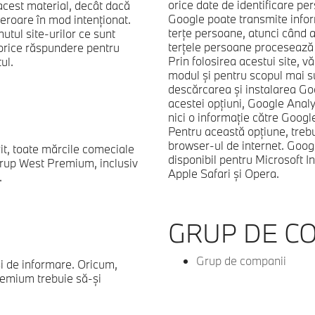
orice date de identificare pers
acest material, decât dacă
Google poate transmite infor
eroare în mod intenţionat.
terţe persoane, atunci când 
ul site-urilor ce sunt
terţele persoane procesează 
 orice răspundere pentru
Prin folosirea acestui site, 
ul.
modul şi pentru scopul mai su
descărcarea şi instalarea G
acestei opţiuni, Google Analy
.
nici o informaţie către Google
Pentru această opţiune, trebu
browser-ul de internet. Goo
rit, toate mărcile comeciale
disponibil pentru Microsoft I
Grup West Premium, inclusiv
Apple Safari şi Opera.
.
GRUP DE CO
Grup de companii
i de informare. Oricum,
remium trebuie să-şi