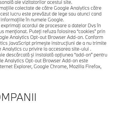
onală ale vizitatorilor acestui site.
maţiile colectate de către Google Analytics către
acest lucru este prevăzut de lege sau atunci cand
informaţiile în numele Google.
vă exprimaţi acordul de procesare a datelor Dvs în
s menţionat. Puteţi refuza folosirea “cookies” prin
oogle Analytics Opt-out Browser Add-on. Conform
tics JavaScript primeşte instrucţiuni de a nu trimite
 Analytics cu privire la accesarea site-ului .
ie descărcată şi instalată opţiunea “add-on” pentru
gle Analytics Opt-out Browser Add-on este
nternet Explorer, Google Chrome, Mozilla Firefox,
MPANII