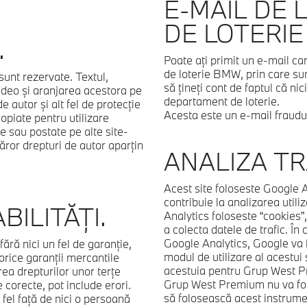
E-MAIL DE
DE LOTERIE
.
Poate aţi primit un e-mail ca
de loterie BMW, prin care sun
unt rezervate. Textul,
să ţineţi cont de faptul că ni
video şi aranjarea acestora pe
departament de loterie.
 autor şi alt fel de protecţie
Acesta este un e-mail fra
copiate pentru utilizare
te sau postate pe alte site-
ăror drepturi de autor aparţin
ANALIZA TR
Acest site foloseste Google A
contribuie la analizarea utili
ILITĂŢI.
Analytics foloseste “cookies”,
a colecta datele de trafic. În
Google Analytics, Google va f
fără nici un fel de garanţie,
modul de utilizare al acestui 
 orice garanţii mercantile
acestuia pentru Grup West 
rea drepturilor unor terţe
Grup West Premium nu va folo
e corecte, pot include erori.
să folosească acest instrumen
fel faţă de nici o persoană