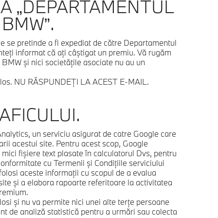
 LA „DEPARTAMENTUL
 BMW”.
re se pretinde a fi expediat de către Departamentul
teţi informat că aţi câştigat un premiu. Vă rugăm
ci BMW şi nici societăţile asociate nu au un
udulos. NU RĂSPUNDEŢI LA ACEST E-MAIL.
AFICULUI.
nalytics, un serviciu asigurat de catre Google care
zarii acestui site. Pentru acest scop, Google
 mici fişiere text plasate în calculatorul Dvs, pentru
 conformitate cu Termenii şi Condiţiile serviciului
olosi aceste informaţii cu scopul de a evalua
site şi a elabora rapoarte referitoare la activitatea
Premium.
si şi nu va permite nici unei alte terţe persoane
t de analiză statistică pentru a urmări sau colecta