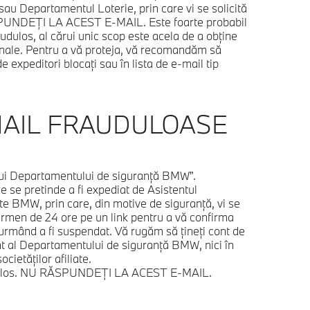
au Departamentul Loterie, prin care vi se solicită
ĂSPUNDEŢI LA ACEST E-MAIL. Este foarte probabil
audulos, al cărui unic scop este acela de a obţine
ale. Pentru a vă proteja, vă recomandăm să
e expeditori blocaţi sau în lista de e-mail tip
MAIL FRAUDULOASE
lui Departamentului de siguranţă BMW”.
e se pretinde a fi expediat de Asistentul
e BMW, prin care, din motive de siguranţă, vi se
 termen de 24 ore pe un link pentru a vă confirma
 urmând a fi suspendat. Vă rugăm să ţineţi cont de
nt al Departamentului de siguranţă BMW, nici în
cietăţilor afiliate.
udulos. NU RĂSPUNDEŢI LA ACEST E-MAIL.