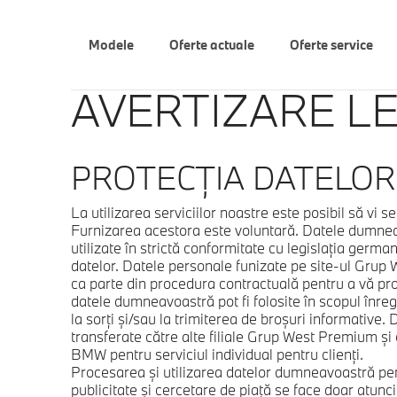
Modele
Oferte actuale
Oferte service
AVERTIZARE L
PROTECŢIA DATELOR
La utilizarea serviciilor noastre este posibil să vi s
Furnizarea acestora este voluntară. Datele dumne
utilizate în strictă conformitate cu legislaţia german
datelor. Datele personale funizate pe site-ul Grup 
ca parte din procedura contractuală pentru a vă proce
datele dumneavoastră pot fi folosite în scopul înregist
la sorţi şi/sau la trimiterea de broşuri informative
transferate către alte filiale Grup West Premium şi
BMW pentru serviciul individual pentru clienţi.
Procesarea şi utilizarea datelor dumneavoastră pen
publicitate şi cercetare de piaţă se face doar atunci