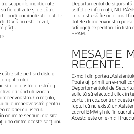
ntru scopurile menţionate
Departamentul de siguranţă s
 fie utilizate şi de către
astfel de informaţii, NU R
ţe părţi nominalizate, datele
ca acesta să fie un e-mail fr
rţi. Dacă nu este cazul,
datele dumneavoastră person
e părţi.
adăugaţi expeditorul în lista d
SPAM.
te
MESAJE E-
RECENTE.
 către site pe hard disk-ul
E-mail din partea „Asistentu
 computerului
Poate aţi primit un e-mail car
e site-ul nostru nu strâng
Departamentului de Securitat
tiva oricând utilizarea
solicită să efectuaţi click în
 dumneavoastră. Ca regulă,
contul, în caz contrar acesta
sesiunii dumneavoastră pentru
faptul că nu există un Asiste
a relaţiei cu userul.
cadrul BMW şi nici în cadrul so
în anumite secţiuni ale site-
Acesta este un e-mail fra
ţi una dintre aceste secţiuni.