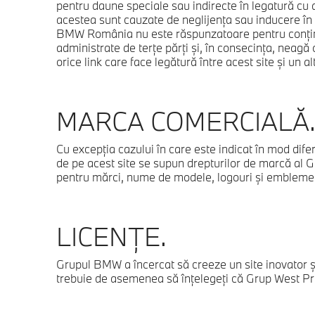
pentru daune speciale sau indirecte în legatură cu 
acestea sunt cauzate de neglijenţa sau inducere în 
BMW România nu este răspunzatoare pentru conţinut
administrate de terţe părţi şi, în consecinţa, neagă
orice link care face legătură între acest site şi un alt
MARCA COMERCIALĂ
Cu excepţia cazului în care este indicat în mod dife
de pe acest site se supun drepturilor de marcă al 
pentru mărci, nume de modele, logouri şi embleme
LICENŢE.
Grupul BMW a încercat să creeze un site inovator ş
trebuie de asemenea să înţelegeţi că Grup West P