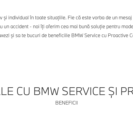
v şi individual în toate situaţiile. Fie că este vorba de un mesa
u un accident - noi îţi oferim cea mai bună soluţie pentru mod
axezi şi sa te bucuri de beneficiile BMW Service cu Proactive C
ALE CU BMW SERVICE ȘI P
BENEFICII