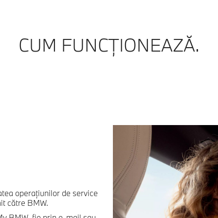
CUM FUNCŢIONEAZĂ.
tea operaţiunilor de service
mit către BMW.
 My BMW, fie prin e-mail sau