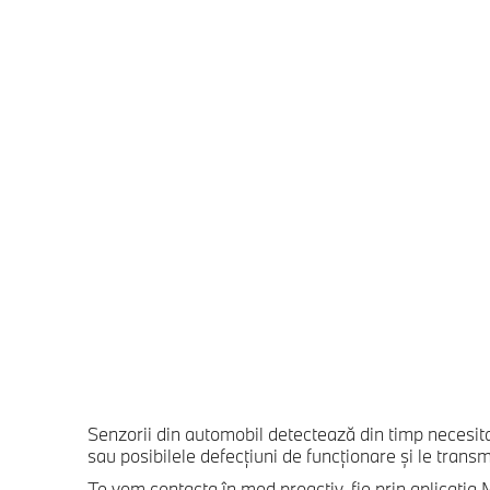
Senzorii din automobil detectează din timp necesita
sau posibilele defecţiuni de funcţionare şi le trans
Te vom contacta în mod proactiv, fie prin aplicaţia