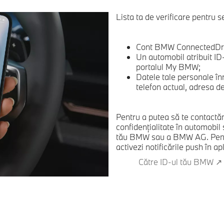
Lista ta de verificare pentru s
Cont BMW ConnectedDriv
Un automobil atribuit ID
portalul My BMW;
Datele tale personale î
telefon actual, adresa d
Pentru a putea să te contactăm
confidenţialitate în automobil
tău BMW sau a BMW AG. Pentru 
activezi notificările push în 
Către ID-ul tău BMW ↗