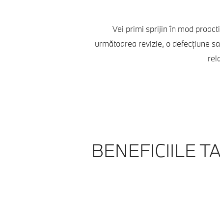
Vei primi sprijin în mod proacti
următoarea revizie, o defecţiune sa
rel
BENEFICIILE T