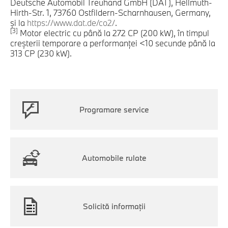
Deutsche Automobil Treuhand GmbH (DAT), Hellmuth-
Hirth-Str. 1, 73760 Ostfildern-Scharnhausen, Germany,
şi la
https://www.dat.de/co2/
.
[3]
Motor electric cu până la 272 CP (200 kW), în timpul
creşterii temporare a performanţei <10 secunde până la
313 CP (230 kW).
Programare service
Automobile rulate
Solicită informaţii