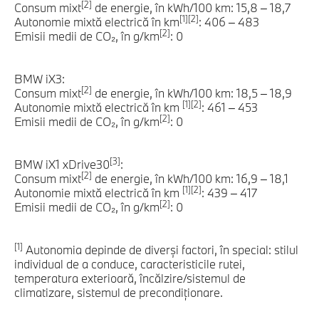
[2]
Consum mixt
de energie, în kWh/100 km: 15,8 – 18,7
[1][2]
Autonomie mixtă electrică în km
: 406 – 483
[2]
Emisii medii de CO₂, în g/km
: 0
BMW iX3:
[2]
Consum mixt
de energie, în kWh/100 km: 18,5 – 18,9
[1][2]
Autonomie mixtă electrică în km
: 461 – 453
[2]
Emisii medii de CO₂, în g/km
: 0
[3]
BMW iX1 xDrive30
:
[2]
Consum mixt
de energie, în kWh/100 km: 16,9 – 18,1
[1][2]
Autonomie mixtă electrică în km
: 439 – 417
[2]
Emisii medii de CO₂, în g/km
: 0
[1]
Autonomia depinde de diverşi factori, în special: stilul
individual de a conduce, caracteristicile rutei,
temperatura exterioară, încălzire/sistemul de
climatizare, sistemul de precondiţionare.