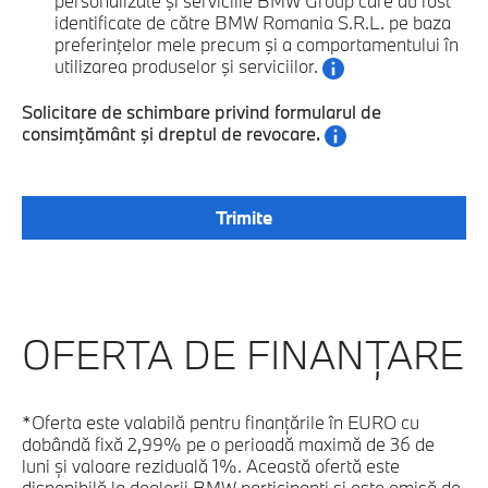
personalizate şi serviciile BMW Group care au fost
identificate de către BMW Romania S.R.L. pe baza
preferinţelor mele precum şi a comportamentului în
utilizarea produselor şi serviciilor.
Solicitare de schimbare privind formularul de
consimţământ şi dreptul de revocare.
OFERTA DE FINANŢARE
*Oferta este valabilă pentru finanțările în EURO cu
dobândă fixă 2,99% pe o perioadă maximă de 36 de
luni și valoare reziduală 1%. Această ofertă este
disponibilă la dealerii BMW participanți și este emisă de