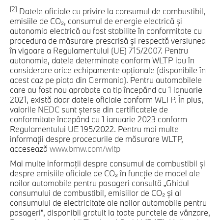
[2]
Datele oficiale cu privire la consumul de combustibil,
emisiile de CO₂, consumul de energie electrică şi
autonomia electrică au fost stabilite în conformitate cu
procedura de măsurare prescrisă şi respectă versiunea
în vigoare a Regulamentului (UE) 715/2007. Pentru
autonomie, datele determinate conform WLTP iau în
considerare orice echipamente opţionale (disponibile în
acest caz pe piaţa din Germania). Pentru automobilele
care au fost nou aprobate ca tip începând cu 1 ianuarie
2021, există doar datele oficiale conform WLTP. În plus,
valorile NEDC sunt şterse din certificatele de
conformitate începând cu 1 ianuarie 2023 conform
Regulamentului UE 195/2022. Pentru mai multe
informaţii despre procedurile de măsurare WLTP,
accesează
www.bmw.com/wltp
Mai multe informaţii despre consumul de combustibil şi
despre emisiile oficiale de CO₂ în funcţie de model ale
noilor automobile pentru pasageri consultă „Ghidul
consumului de combustibil, emisiilor de CO₂ şi al
consumului de electricitate ale noilor automobile pentru
pasageri”, disponibil gratuit la toate punctele de vânzare,