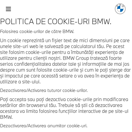
POLITICA DE COOKIE-URI BMW.
Folosirea cookie-urilor de către BMW.
Un cookie reprezintă un fişier text de mici dimensiuni pe care
unele site-uri web le salvează pe calculatorul tău. Pe acest
site folosim cookie-urile pentru a îmbunătăţi experienţa de
utilizare pentru clienţii noştri. BMW Group tratează foarte
serios confidenţialitatea datelor tale şi informaţiile de mai jos
despre cum sunt folosite cookie-urile şi cum le poţi şterge dar
şi impactul pe care această setare o va avea în experienţa de
utilizare a site-ului.
Dezactivarea/Activarea tuturor cookie-urilor.
Poţi accepta sau poţi dezactiva cookie-urile prin modificarea
setărilor din browserul tău. Trebuie să ştii că dezactivarea
acestora va limita folosirea funcţiilor interactive de pe site-ul
BMW.
Dezactivarea/Activarea anumitor cookie-uri.