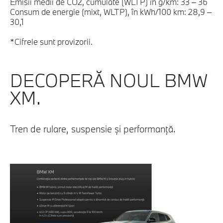
Emisii medii de CO2, cumulate (WLTP) în g/km: 33 – 36
Consum de energie (mixt, WLTP), în kWh/100 km: 28,9 –
30,1
*Cifrele sunt provizorii.
DECOPERĂ NOUL BMW
XM.
Tren de rulare, suspensie şi performanţă.