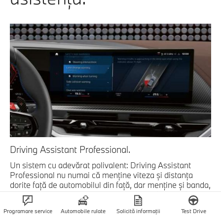
Driving Assistant Professional.
Un sistem cu adevărat polivalent: Driving Assistant
Professional nu numai că menţine viteza şi distanţa
dorite faţă de automobilul din faţă, dar menţine şi banda,
prin intervenţii asupra direcţiei. Astfel, şoferul va fi mai
puţin stresat, în special la drumurile lungi. Alte funcţii
Programare service
Automobile rulate
Solicită informaţii
Test Drive
ajută la evitarea coliziunilor şi la evitarea depăşirii limitei