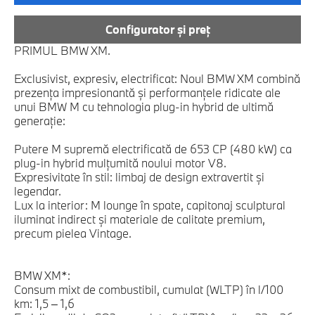
Configurator și preț
PRIMUL BMW XM.
Exclusivist, expresiv, electrificat: Noul BMW XM combină
prezenţa impresionantă şi performanţele ridicate ale
unui BMW M cu tehnologia plug-in hybrid de ultimă
generaţie:
Putere M supremă electrificată de 653 CP (480 kW) ca
plug-in hybrid mulţumită noului motor V8.
Expresivitate în stil: limbaj de design extravertit şi
legendar.
Lux la interior: M lounge în spate, capitonaj sculptural
iluminat indirect şi materiale de calitate premium,
precum pielea Vintage.
BMW XM*:
Consum mixt de combustibil, cumulat (WLTP) în l/100
km: 1,5 – 1,6