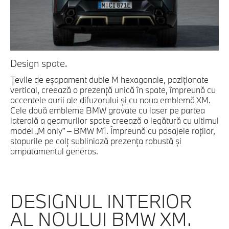
Design spate.
Ţevile de eşapament duble M hexagonale, poziţionate
vertical, creează o prezenţă unică în spate, împreună cu
accentele aurii ale difuzorului şi cu noua emblemă XM.
Cele două embleme BMW gravate cu laser pe partea
laterală a geamurilor spate creează o legătură cu ultimul
model „M only” – BMW M1. Împreună cu pasajele roţilor,
stopurile pe colţ subliniază prezenţa robustă şi
ampatamentul generos.
DESIGNUL INTERIOR
AL NOULUI BMW XM.