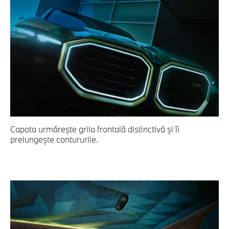
Capota urmăreşte grila frontală distinctivă şi îi
prelungeşte contururile.