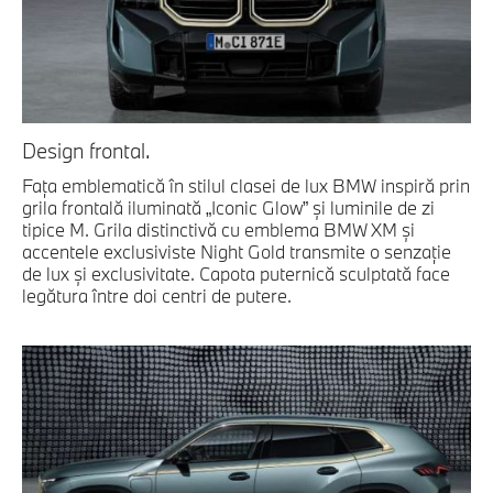
Design frontal.
Faţa emblematică în stilul clasei de lux BMW inspiră prin
grila frontală iluminată „Iconic Glow” şi luminile de zi
tipice M. Grila distinctivă cu emblema BMW XM şi
accentele exclusiviste Night Gold transmite o senzaţie
de lux şi exclusivitate. Capota puternică sculptată face
legătura între doi centri de putere.