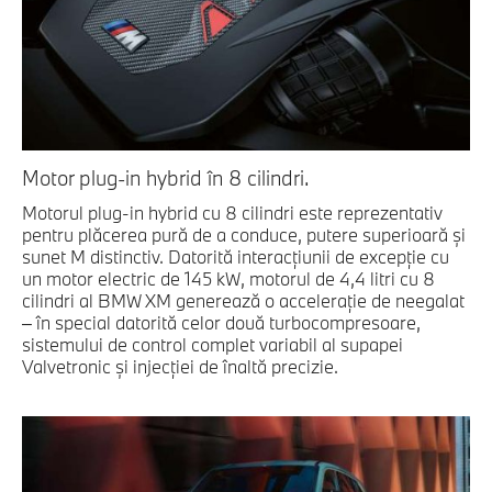
Motor plug-in hybrid în 8 cilindri.
Motorul plug-in hybrid cu 8 cilindri este reprezentativ
pentru plăcerea pură de a conduce, putere superioară şi
sunet M distinctiv. Datorită interacţiunii de excepţie cu
un motor electric de 145 kW, motorul de 4,4 litri cu 8
cilindri al BMW XM generează o acceleraţie de neegalat
– în special datorită celor două turbocompresoare,
sistemului de control complet variabil al supapei
Valvetronic şi injecţiei de înaltă precizie.