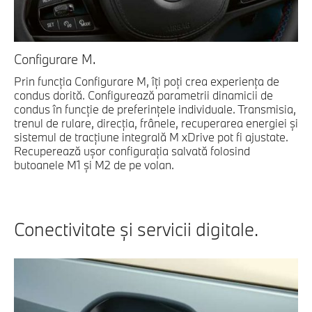
Configurare M.
Prin funcţia Configurare M, îţi poţi crea experienţa de
condus dorită. Configurează parametrii dinamicii de
condus în funcţie de preferinţele individuale. Transmisia,
trenul de rulare, direcţia, frânele, recuperarea energiei şi
sistemul de tracţiune integrală M xDrive pot fi ajustate.
Recuperează uşor configuraţia salvată folosind
butoanele M1 şi M2 de pe volan.
Conectivitate şi servicii digitale.