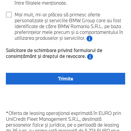
între filialele menţionate.
Mai mult, mi-ar plăcea să primesc oferte
personalizate şi serviciile BMW Group care au fost
identificate de către BMW Romania S.R.L. pe baza
preferinţelor mele precum şi a comportamentului în
utilizarea produselor şi serviciilor.
Solicitare de schimbare privind formularul de
consimţământ şi dreptul de revocare.
*Oferta de leasing operaţional exprimată în EURO prin
UniCredit Fleet Management S.R.L, destinată
persoanelor fizice şi juridice, pe o perioadă de leasing
de 36 luni, cu prima rată majorată de 5.713 EURO plus