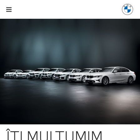
ÎŢI MULŢUMIM