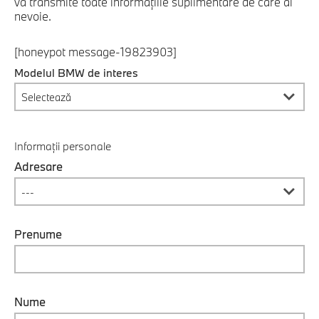
va transmite toate informaţiile suplimentare de care ai
nevoie.
[honeypot message-19823903]
Modelul BMW de interes
Informații personale
Adresare
Prenume
Nume