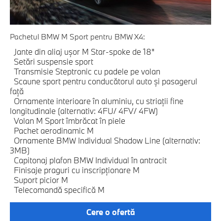
Pachetul BMW M Sport pentru BMW X4:
Jante din aliaj uşor M Star-spoke de 18"
Setări suspensie sport
Transmisie Steptronic cu padele pe volan
Scaune sport pentru conducătorul auto şi pasagerul
faţă
Ornamente interioare în aluminiu, cu striaţii fine
longitudinale (alternativ: 4FU/ 4FV/ 4FW)
Volan M Sport îmbrăcat în piele
Pachet aerodinamic M
Ornamente BMW Individual Shadow Line (alternativ:
3MB)
Capitonaj plafon BMW Individual în antracit
Finisaje praguri cu inscripţionare M
Suport picior M
Telecomandă specifică M
Cere o ofertă