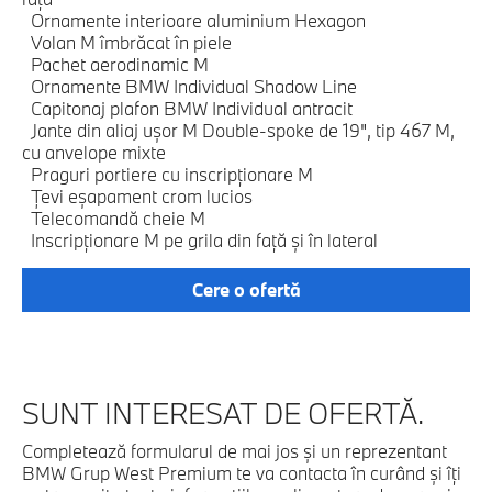
Ornamente interioare aluminium Hexagon
Volan M îmbrăcat în piele
Pachet aerodinamic M
Ornamente BMW Individual Shadow Line
Capitonaj plafon BMW Individual antracit
Jante din aliaj uşor M Double-spoke de 19", tip 467 M,
cu anvelope mixte
Praguri portiere cu inscripționare M
Țevi eşapament crom lucios
Telecomandă cheie M
Inscripţionare M pe grila din faţă şi în lateral
Cere o ofertă
SUNT INTERESAT DE OFERTĂ.
Completează formularul de mai jos şi un reprezentant
BMW Grup West Premium te va contacta în curând şi îţi