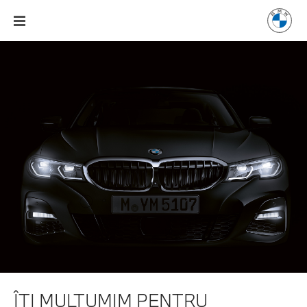
ÎŢI MULŢUMIM PENTRU