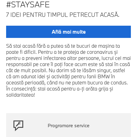
#STAYSAFE
7 IDEI PENTRU TIMPUL PETRECUT ACASĂ.
Află mai multe
Să stai acasă fără a putea să te bucuri de mașina ta
poate fi dificil. Pentru a te proteja de coronavirus şi
pentru a preveni infectarea altor persoane, lucrul cel mai
responsabil pe care îl poţi face acum este să stai în casă
cât de mult posibil. Nu dorim să te lăsăm singur, astfel
că am adunat idei şi activităţi pentru fanii BMW în
această perioadă, când nu ne putem bucura de condus.
În consecinţă: stai acasă pentru a-ţi arăta grija şi
solidaritatea!
Programare service