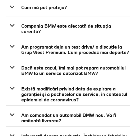
Cum mă pot proteja?
Compania BMW este afectată de situaţia
curentă?
Am programat deja un test drive/ o discuţie la
Grup West Premium. Cum procedez mai departe?
Dacă este cazul, îmi mai pot repara automobilul
BMW la un service autorizat BMW?
Există modificări privind data de expirare a
garanţiei şi a pachetelor de service, în contextul
epidemiei de coronavirus?
Am comandat un automobil BMW nou. Va fi
amânată livrarea?
Informaţii despre producţie. Închiderea fabricilor.