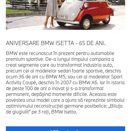
ANIVERSARE BMW ISETTA - 65 DE ANI.
IS
BMW este recunoscut în prezent pentru automobile
Es
premium sportive. De-a lungul timpului compania a
co
creat segmente care au transformat industria auto,
ca
precum cel al modelelor sedan foarte sportive, deschis
of
acum 36 de ani cu BMW M5, sau cel al modelelor Sport
ex
Activity Coupé, deschis în 2007 cu BMW X6. Iar în istoria
co
de peste 100 de ani a inovat şi s-a transformat
lu
permanent, depăşind momente dificile. Aceasta este
cu
povestea unui model care a ajuns să reprezinte simbolul
pr
optimismului reconstrucţiei germane postbelice: „Biluţa
ge
de giugiulit” pe 3 roţi, BMW Isetta.
„F