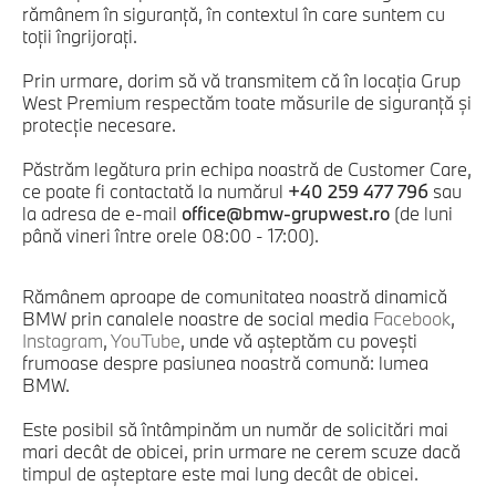
rămânem în siguranţă, în contextul în care suntem cu
toţii îngrijoraţi.
Prin urmare, dorim să vă transmitem că în locaţia Grup
West Premium respectăm toate măsurile de siguranţă şi
protecţie necesare.
Păstrăm legătura prin echipa noastră de Customer Care,
ce poate fi contactată la numărul
+40 259 477 796
sau
la adresa de e-mail
office@bmw-grupwest.ro
(de luni
până vineri între orele 08:00 - 17:00).
Rămânem aproape de comunitatea noastră dinamică
BMW prin canalele noastre de social media
Facebook
,
Instagram
,
YouTube
, unde vă aşteptăm cu poveşti
frumoase despre pasiunea noastră comună: lumea
BMW.
Este posibil să întâmpinăm un număr de solicitări mai
mari decât de obicei, prin urmare ne cerem scuze dacă
timpul de aşteptare este mai lung decât de obicei.