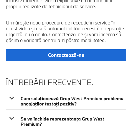
inclusiv materiale video explicative cu automobilul
propriu realizate de tehnicianul de service.
Urmăreşte noua procedura de recepţie în service în
acest video şi dacă automobilul tău necesită o reparaţie
urgentă, nu o anula. Contactează-ne şi vom încerca să
găsim o variantă pentru a-ţi păstra mobilitatea.
Contactează-ne
ÎNTREBĂRI FRECVENTE.
Cum soluţionează Grup West Premium problema
angajaţilor testaţi pozitiv?
Se va închide reprezentanţa Grup West
Premium?