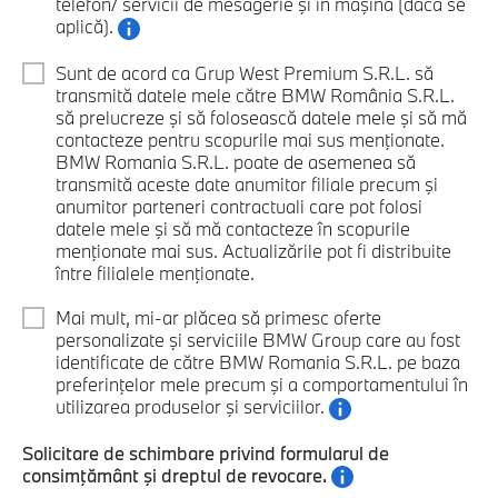
telefon/ servicii de mesagerie şi în maşină (dacă se
aplică).
Sunt de acord ca Grup West Premium S.R.L. să
transmită datele mele către BMW România S.R.L.
să prelucreze şi să folosească datele mele şi să mă
contacteze pentru scopurile mai sus menţionate.
BMW Romania S.R.L. poate de asemenea să
transmită aceste date anumitor filiale precum şi
anumitor parteneri contractuali care pot folosi
datele mele şi să mă contacteze în scopurile
menţionate mai sus. Actualizările pot fi distribuite
între filialele menţionate.
Mai mult, mi-ar plăcea să primesc oferte
personalizate şi serviciile BMW Group care au fost
identificate de către BMW Romania S.R.L. pe baza
preferinţelor mele precum şi a comportamentului în
utilizarea produselor şi serviciilor.
Solicitare de schimbare privind formularul de
consimţământ şi dreptul de revocare.