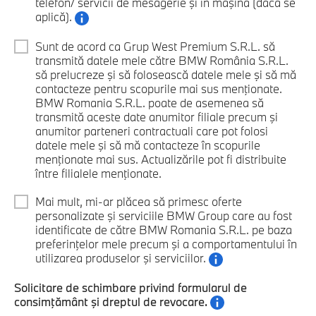
telefon/ servicii de mesagerie şi în maşină (dacă se
aplică).
Sunt de acord ca Grup West Premium S.R.L. să
transmită datele mele către BMW România S.R.L.
să prelucreze şi să folosească datele mele şi să mă
contacteze pentru scopurile mai sus menţionate.
BMW Romania S.R.L. poate de asemenea să
transmită aceste date anumitor filiale precum şi
anumitor parteneri contractuali care pot folosi
datele mele şi să mă contacteze în scopurile
menţionate mai sus. Actualizările pot fi distribuite
între filialele menţionate.
Mai mult, mi-ar plăcea să primesc oferte
personalizate şi serviciile BMW Group care au fost
identificate de către BMW Romania S.R.L. pe baza
preferinţelor mele precum şi a comportamentului în
utilizarea produselor şi serviciilor.
Solicitare de schimbare privind formularul de
consimţământ şi dreptul de revocare.