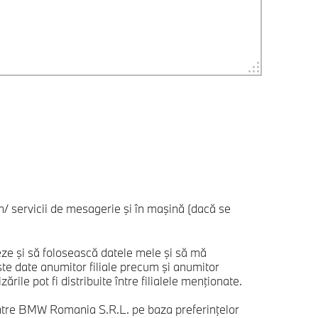
/ servicii de mesagerie şi în maşină (dacă se
e şi să folosească datele mele şi să mă
 date anumitor filiale precum şi anumitor
ile pot fi distribuite între filialele menţionate.
 către BMW Romania S.R.L. pe baza preferinţelor