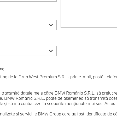
ing
ng de la Grup West Premium S.R.L. prin e-mail, poştă, telefon
 transmită datele mele către BMW România S.R.L. să prelucrez
te. BMW Romania S.R.L. poate de asemenea să transmită aceste
e şi să mă contacteze în scopurile menţionate mai sus. Actualizăr
nalizate şi serviciile BMW Group care au fost identificate de