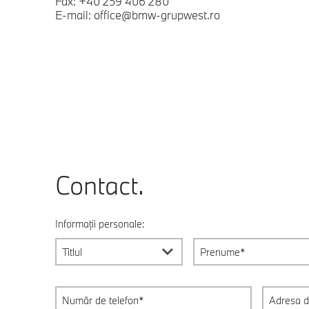
Fax: +40 259 406 280
E-mail: office@bmw-grupwest.ro
Contact.
Informații personale:
Titlul