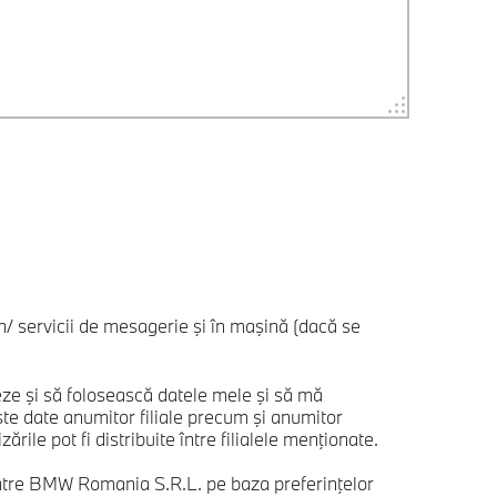
/ servicii de mesagerie şi în maşină (dacă se
e şi să folosească datele mele şi să mă
 date anumitor filiale precum şi anumitor
ile pot fi distribuite între filialele menţionate.
 către BMW Romania S.R.L. pe baza preferinţelor