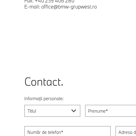
Fax: +40 259 406 280
E-mail: office@bmw-grupwest.ro
Contact.
Informații personale:
Titlul