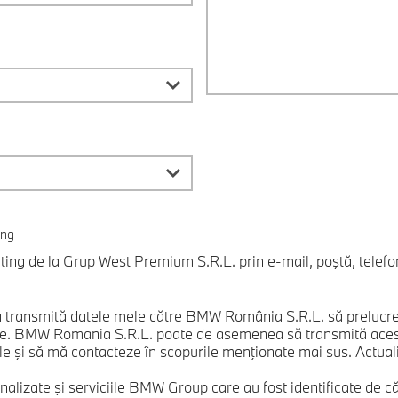
ing
ng de la Grup West Premium S.R.L. prin e-mail, poştă, telefon
 transmită datele mele către BMW România S.R.L. să prelucrez
te. BMW Romania S.R.L. poate de asemenea să transmită aceste
e şi să mă contacteze în scopurile menţionate mai sus. Actualizăr
nalizate şi serviciile BMW Group care au fost identificate de