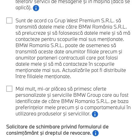
telefon/ servicii de mesagerie şi în maşină (dacă se
aplică).
Sunt de acord ca Grup West Premium S.R.L. să
transmită datele mele către BMW România S.R.L.
să prelucreze şi să folosească datele mele şi să mă
contacteze pentru scopurile mai sus menţionate.
BMW Romania S.R.L. poate de asemenea să
transmită aceste date anumitor filiale precum şi
anumitor parteneri contractuali care pot folosi
datele mele şi să mă contacteze în scopurile
menţionate mai sus. Actualizările pot fi distribuite
între filialele menţionate.
Mai mult, mi-ar plăcea să primesc oferte
personalizate şi serviciile BMW Group care au fost
identificate de către BMW Romania S.R.L. pe baza
preferinţelor mele precum şi a comportamentului în
utilizarea produselor şi serviciilor.
Solicitare de schimbare privind formularul de
consimţământ şi dreptul de revocare.