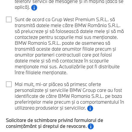
telefon/ servicii de mesagerie şi în maşină (dacă se
aplică).
Sunt de acord ca Grup West Premium S.R.L. să
transmită datele mele către BMW România S.R.L.
să prelucreze şi să folosească datele mele şi să mă
contacteze pentru scopurile mai sus menţionate.
BMW Romania S.R.L. poate de asemenea să
transmită aceste date anumitor filiale precum şi
anumitor parteneri contractuali care pot folosi
datele mele şi să mă contacteze în scopurile
menţionate mai sus. Actualizările pot fi distribuite
între filialele menţionate.
Mai mult, mi-ar plăcea să primesc oferte
personalizate şi serviciile BMW Group care au fost
identificate de către BMW Romania S.R.L. pe baza
preferinţelor mele precum şi a comportamentului în
utilizarea produselor şi serviciilor.
Solicitare de schimbare privind formularul de
consimţământ şi dreptul de revocare.