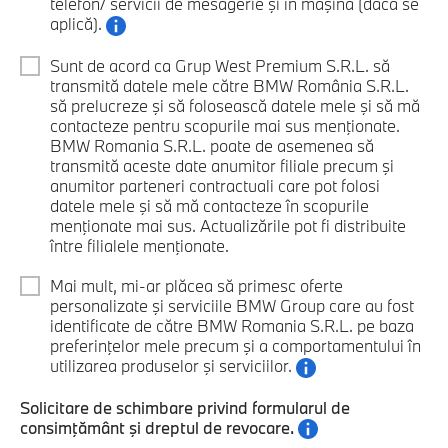
telefon/ servicii de mesagerie şi în maşină (dacă se
aplică).
Sunt de acord ca Grup West Premium S.R.L. să
transmită datele mele către BMW România S.R.L.
să prelucreze şi să folosească datele mele şi să mă
contacteze pentru scopurile mai sus menţionate.
BMW Romania S.R.L. poate de asemenea să
transmită aceste date anumitor filiale precum şi
anumitor parteneri contractuali care pot folosi
datele mele şi să mă contacteze în scopurile
menţionate mai sus. Actualizările pot fi distribuite
între filialele menţionate.
Mai mult, mi-ar plăcea să primesc oferte
personalizate şi serviciile BMW Group care au fost
identificate de către BMW Romania S.R.L. pe baza
preferinţelor mele precum şi a comportamentului în
utilizarea produselor şi serviciilor.
Solicitare de schimbare privind formularul de
consimţământ şi dreptul de revocare.