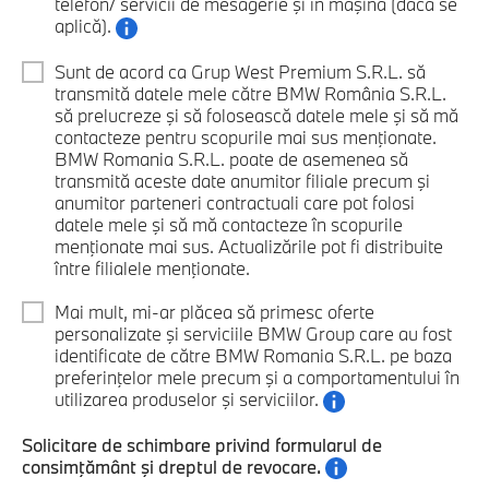
telefon/ servicii de mesagerie şi în maşină (dacă se
aplică).
Sunt de acord ca Grup West Premium S.R.L. să
transmită datele mele către BMW România S.R.L.
să prelucreze şi să folosească datele mele şi să mă
contacteze pentru scopurile mai sus menţionate.
BMW Romania S.R.L. poate de asemenea să
transmită aceste date anumitor filiale precum şi
anumitor parteneri contractuali care pot folosi
datele mele şi să mă contacteze în scopurile
menţionate mai sus. Actualizările pot fi distribuite
între filialele menţionate.
Mai mult, mi-ar plăcea să primesc oferte
personalizate şi serviciile BMW Group care au fost
identificate de către BMW Romania S.R.L. pe baza
preferinţelor mele precum şi a comportamentului în
utilizarea produselor şi serviciilor.
Solicitare de schimbare privind formularul de
consimţământ şi dreptul de revocare.